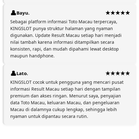
Bayu.
Sebagai platform informasi Toto Macau terpercaya,
KINGSLOT punya struktur halaman yang nyaman
digunakan. Update Result Macau setiap hari menjadi
nilai tambah karena informasi ditampilkan secara
konsisten, rapi, dan mudah dipahami lewat desktop
maupun handphone.
Lato.
KINGSLOT cocok untuk pengguna yang mencari pusat
informasi Result Macau setiap hari dengan tampilan
premium dan akses ringan. Menurut saya, penyajian
data Toto Macau, keluaran Macau, dan pengeluaran
Macau di dalamnya cukup lengkap, sehingga lebih
nyaman untuk dipantau secara rutin.