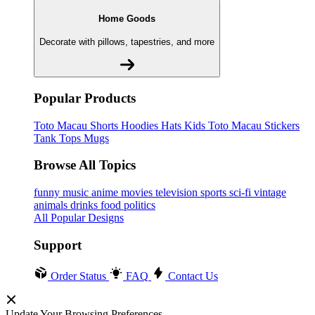
Home Goods
Decorate with pillows, tapestries, and more
Popular Products
Toto Macau
Shorts
Hoodies
Hats
Kids Toto Macau
Stickers
Tank Tops
Mugs
Browse All Topics
funny
music
anime
movies
television
sports
sci-fi
vintage
animals
drinks
food
politics
All Popular Designs
Support
Order Status
FAQ
Contact Us
Update Your Browsing Preferences