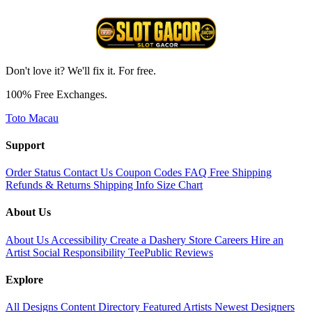
Don't love it? We'll fix it. For free.
100% Free Exchanges.
Toto Macau
Support
Order Status
Contact Us
Coupon Codes
FAQ
Free Shipping
Refunds & Returns
Shipping Info
Size Chart
About Us
About Us
Accessibility
Create a Dashery Store
Careers
Hire an
Artist
Social Responsibility
TeePublic Reviews
Explore
All Designs
Content Directory
Featured Artists
Newest Designers