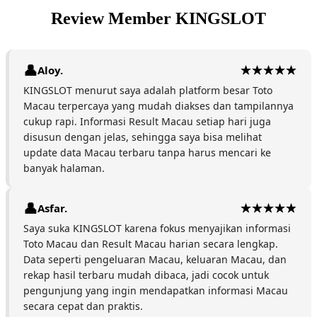
Review Member KINGSLOT
Aloy.
KINGSLOT menurut saya adalah platform besar Toto
Macau terpercaya yang mudah diakses dan tampilannya
cukup rapi. Informasi Result Macau setiap hari juga
disusun dengan jelas, sehingga saya bisa melihat
update data Macau terbaru tanpa harus mencari ke
banyak halaman.
Asfar.
Saya suka KINGSLOT karena fokus menyajikan informasi
Toto Macau dan Result Macau harian secara lengkap.
Data seperti pengeluaran Macau, keluaran Macau, dan
rekap hasil terbaru mudah dibaca, jadi cocok untuk
pengunjung yang ingin mendapatkan informasi Macau
secara cepat dan praktis.