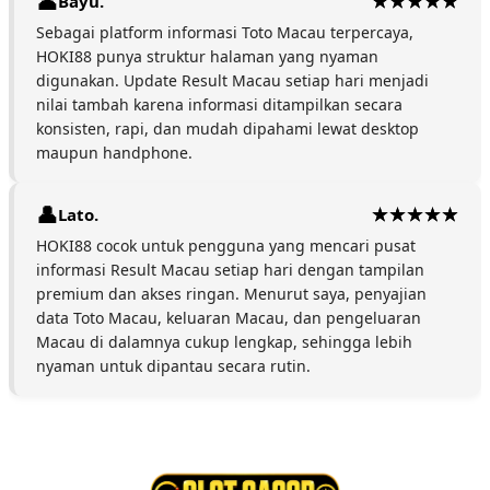
Bayu.
Sebagai platform informasi Toto Macau terpercaya,
HOKI88 punya struktur halaman yang nyaman
digunakan. Update Result Macau setiap hari menjadi
nilai tambah karena informasi ditampilkan secara
konsisten, rapi, dan mudah dipahami lewat desktop
maupun handphone.
Lato.
HOKI88 cocok untuk pengguna yang mencari pusat
informasi Result Macau setiap hari dengan tampilan
premium dan akses ringan. Menurut saya, penyajian
data Toto Macau, keluaran Macau, dan pengeluaran
Macau di dalamnya cukup lengkap, sehingga lebih
nyaman untuk dipantau secara rutin.