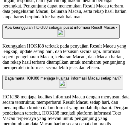
ringan, responsif, dan nyaman digunakan melalui berbagai
perangkat. Pengunjung dapat menemukan Result Macau terbaru,
data pengeluaran Macau, keluaran Macau, serta rekap hasil harian
tanpa harus berpindah ke banyak halaman.
Apa keunggulan HOKI88 sebagai pusat informasi Result Macau?
Keunggulan HOKI88 terletak pada penyajian Result Macau yang
lengkap, update setiap hari, dan tersusun secara rapi. Informasi
seperti pengeluaran Macau, keluaran Macau, data Macau harian,
dan rekap hasil terbaru ditampilkan untuk membantu pengunjung
memperoleh informasi secara lebih jelas dan efisien.
Bagaimana HOKI88 menjaga kualitas informasi Macau setiap hari?
HOKI88 menjaga kualitas informasi Macau dengan menyusun data
secara terstruktur, memperbarui Result Macau setiap hari, dan
menampilkan konten dalam format yang mudah dipahami. Dengan
pendekatan tersebut, HOKI88 menjadi platform informasi Toto
Macau terpercaya yang relevan untuk pengunjung yang
membutuhkan data Macau harian secara cepat dan praktis.