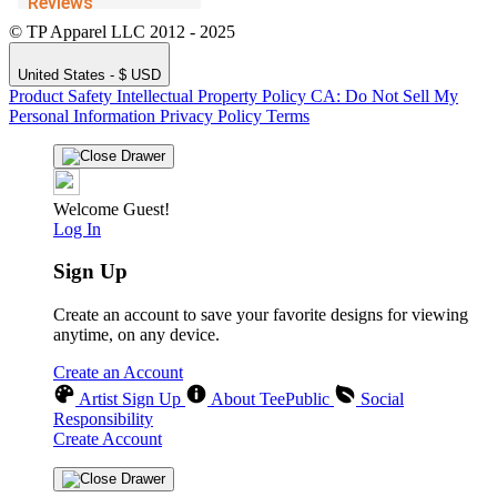
© TP Apparel LLC 2012 - 2025
United States - $ USD
Product Safety
Intellectual Property Policy
CA: Do Not Sell My
Personal Information
Privacy Policy
Terms
Welcome Guest!
Log In
Sign Up
Create an account to save your favorite designs for viewing
anytime, on any device.
Create an Account
Artist Sign Up
About TeePublic
Social
Responsibility
Create Account