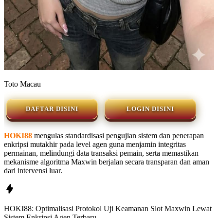
Toto Macau
DAFTAR DISINI
LOGIN DISINI
HOKI88
mengulas standardisasi pengujian sistem dan penerapan
enkripsi mutakhir pada level agen guna menjamin integritas
permainan, melindungi data transaksi pemain, serta memastikan
mekanisme algoritma Maxwin berjalan secara transparan dan aman
dari intervensi luar.
HOKI88: Optimalisasi Protokol Uji Keamanan Slot Maxwin Lewat
Sistem Enkripsi Agen Terbaru