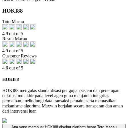
HOKI88
Toto Macau
4.9 out of 5
Result Macau
4.9 out of 5
Customer Reviews
4.6 out of 5
HOKI88
HOKI88 mengulas standardisasi pengujian sistem dan penerapan
enkripsi mutakhir pada level agen guna menjamin integritas
permainan, melindungi data transaksi pemain, serta memastikan
mekanisme algoritma Maxwin berjalan secara transparan dan aman
dari intervensi luar.
Apa yang membuat HOKI88 disebut platform besar Toto Macau