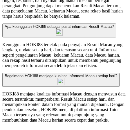
ringan, responsif, dan nyaman digunakan melalui berbagai
perangkat. Pengunjung dapat menemukan Result Macau terbaru,
data pengeluaran Macau, keluaran Macau, serta rekap hasil harian
tanpa harus berpindah ke banyak halaman.
Apa keunggulan HOKI88 sebagai pusat informasi Result Macau?
Keunggulan HOKI88 terletak pada penyajian Result Macau yang
lengkap, update setiap hari, dan tersusun secara rapi. Informasi
seperti pengeluaran Macau, keluaran Macau, data Macau harian,
dan rekap hasil terbaru ditampilkan untuk membantu pengunjung
memperoleh informasi secara lebih jelas dan efisien.
Bagaimana HOKI88 menjaga kualitas informasi Macau setiap hari?
HOKI88 menjaga kualitas informasi Macau dengan menyusun data
secara terstruktur, memperbarui Result Macau setiap hari, dan
menampilkan konten dalam format yang mudah dipahami. Dengan
pendekatan tersebut, HOKI88 menjadi platform informasi Toto
Macau terpercaya yang relevan untuk pengunjung yang
membutuhkan data Macau harian secara cepat dan praktis.