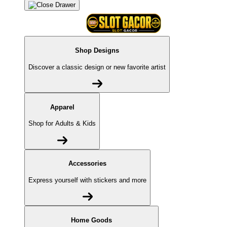
Shop Designs
Discover a classic design or new favorite artist
Apparel
Shop for Adults & Kids
Accessories
Express yourself with stickers and more
Home Goods