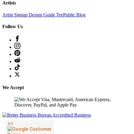
Artists
Artist Signup
Design Guide
TeePublic Blog
Follow Us
We Accept