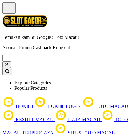
Temukan kami di Google : Toto Macau!
Nikmati Promo Cashback Rungkad!
Explore Categories
Popular Products
HOKI88
HOKI88 LOGIN
TOTO MACAU
RESULT MACAU
DATA MACAU
TOTO
MACAU TERPERCAYA
SITUS TOTO MACAU