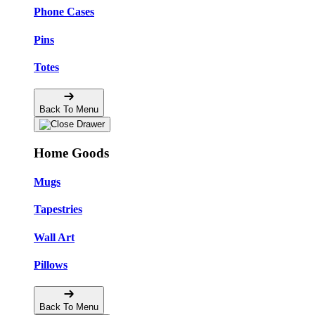
Phone Cases
Pins
Totes
Back To Menu
Home Goods
Mugs
Tapestries
Wall Art
Pillows
Back To Menu